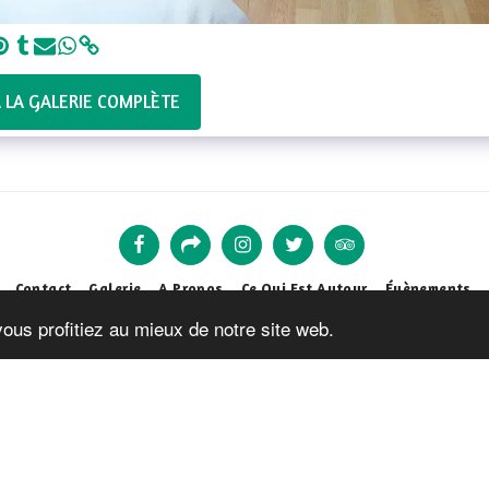
R LA GALERIE COMPLÈTE
Contact
Galerie
A Propos
Ce Qui Est Autour
Évènements
vous profitiez au mieux de notre site web.
S'ABONNER
Droits d'auteur © 2026 Tous droits réservés -
Chambre d'Hôtes La Cabanett
Conditions d'Utilisations
|
Politique de Confidentialité
|
Accessibilité
Propulsé par
SITE123
-
Créer un site internet